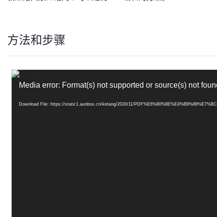
方法和步骤
视
频
Media error: Format(s) not supported or source(s) not foun
播
放
器
Download File: https://static1.aunbox.cn/ketang/2020/11/PDF%E6%80%8E%E4%B9%88%E7