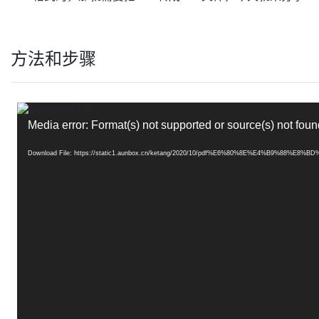
方法和步骤
视
频
Media error: Format(s) not supported or source(s) not foun
播
放
器
Download File: https://static1.aunbox.cn/ketang/2020/10/pdf%E6%80%8E%E4%B9%8