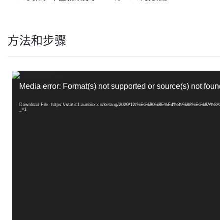
方法和步骤
视
频
Media error: Format(s) not supported or source(s) not foun
播
放
器
Download File: https://static1.aunbox.cn/ketang/2020/12/%E6%80%8E%E4%B9%88%
_=1