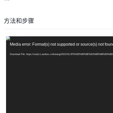
方法和步骤
视
频
Media error: Format(s) not supported or source(s) not foun
播
放
器
Download File: https://static1.aunbox.cn/ketang/2021/01/JPG%E6%80%8E%E4%B9%88%