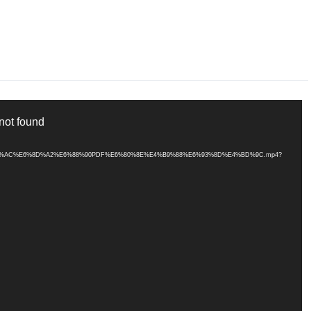
 not found
B6%E8%BD%AC%E6%8D%A2%E6%88%90PDF%E6%80%8E%E4%B9%88%E6%93%8D%E4%BD%9C.mp4?