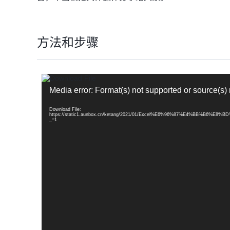
方法和步骤
视
频
Media error: Format(s) not supported or source(s)
播
放
器
Download File:
https://static1.aunbox.cn/ketang/2021/01/Excel%E6%96%87%E4%BB%
_=1