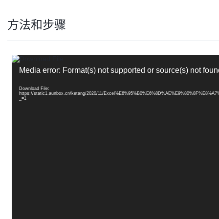
方法和步骤
视
频
Media error: Format(s) not supported or source(s) not foun
播
放
器
Download File:
https://static1.aunbox.cn/ketang/2020/11/Excel%E6%95%B0%E6%8D%AE%E9%80%
_=1